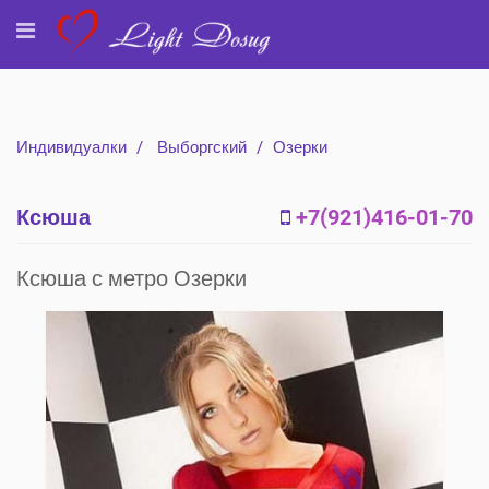
Индивидуалки
Выборгский
Озерки
Ксюша
+7(921)416-01-70
Ксюша с метро Озерки