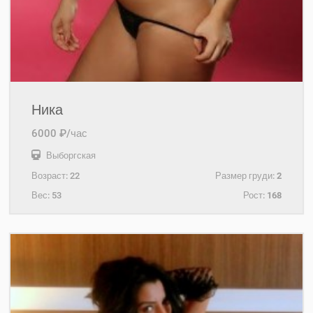
Ника
6000 ₽/час
Выборгская
Возраст:
22
Размер груди:
2
Вес:
53
Рост:
168
+7(931)204-88-20