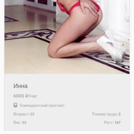
Инна
6000 ₽/час
Комендантский проспект
Возраст:
23
Размер груди:
2
Вес:
52
Рост:
167